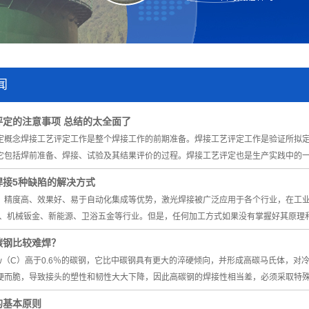
闻
评定的注意事项 总结的太全面了
定概念焊接工艺评定工作是整个焊接工作的前期准备。焊接工艺评定工作是验证所拟
它包括焊前准备、焊接、试验及其结果评价的过程。焊接工艺评定也是生产实践中的一
焊接5种缺陷的解决方式
、精度高、效果好、易于自动化集成等优势，激光焊接被广泛应用于各个行业，在工
配、机械钣金、新能源、卫浴五金等行业。但是，任何加工方式如果没有掌握好其原理
碳钢比较难焊？
w（C）高于0.6％的碳钢，它比中碳钢具有更大的淬硬倾向，并形成高碳马氏体，对
硬而脆，导致接头的塑性和韧性大大下降，因此高碳钢的焊接性相当差，必须采取特
的基本原则