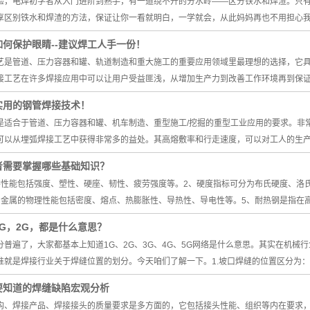
验，电焊初学者从入门进阶到熟手，有一道绕不开的分水岭——区分铁水和焊渣。只
享区别铁水和焊渣的方法，保证让你一看就明白，一学就会，从此妈妈再也不用担心
何保护眼睛--建议焊工人手一份！
艺是管道、压力容器和罐、轨道制造和重大施工的重要应用领域里最理想的选择，它
接工艺在许多焊接应用中可以让用户受益匪浅，从增加生产力到改善工作环境再到保
实用的钢管焊接技术！
是适合于管道、压力容器和罐、机车制造、重型施工/挖掘的重型工业应用的要求。非
可以从埋弧焊接工艺中获得非常多的益处。其高熔敷率和行走速度，可以对工人的生
者需要掌握哪些基础知识？
学性能包括强度、塑性、硬座、韧性、疲劳强度等。2、硬度指标可分为布氏硬度、洛
、金属的物理性能包括密度、熔点、热膨胀性、导热性、导电性等。5、耐热钢是指在
G，2G，都是什么意思？
普遍了，大家都基本上知道1G、2G、3G、4G、5G网络是什么意思。其实在机械行业
准就是焊接行业关于焊缝位置的划分。今天咱们了解一下。1.坡口焊缝的位置区分为：
要知道的焊缝缺陷宏观分析
构、焊接产品、焊接接头的质量要求是多方面的，它包括接头性能、组织等内在要求