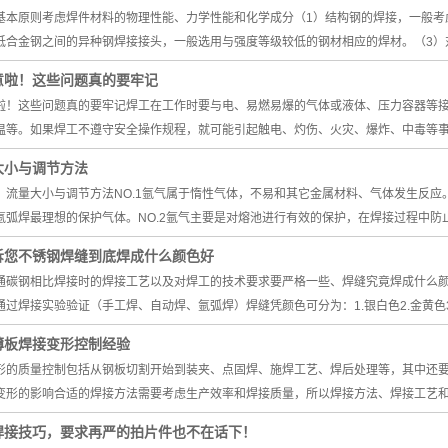
基本原则考虑焊件材料的物理性能、力学性能和化学成分（1）结构钢的焊接，一般考
低合金钢之间的异种钢焊接接头，一般选用与强度等级较低的钢材相应的焊材。（3）
意啦！这些问题真的要牢记
啦！这些问题真的要牢记焊工在工作时要与电、易燃易爆的气体或液体、压力容器等
温等。如果焊工不遵守安全操作规程，就可能引起触电、灼伤、火灾、爆炸、中毒等
大小与调节方法
、流量大小与调节方法NO.1氩气属于惰性气体，不易和其它金属材料、气体发生反
氩弧焊最理想的保护气体。NO.2氩气主要是对熔池进行有效的保护，在焊接过程中防
诉您不锈钢焊缝到底焊成什么颜色好
通碳钢相比焊接时的焊接工艺以及对焊工的技术要求要严格一些、焊缝究竟焊成什么
通过焊接实验验证（手工焊、自动焊、氩弧焊）焊缝凭颜色可分为：1.银白色2.金黄色
薄板焊接变形控制经验
形的质量控制包括从钢板切割开始到装夹、点固焊、施焊工艺、焊后处理等，其中还要
变形的影响合适的焊接方法需要考虑生产效率和焊接质量，所以焊接方法、焊接工艺
焊接技巧，要求再严的拍片件也不在话下！