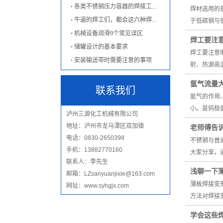
各类不锈钢压力容器的焊接工...
焊材选用的
牛逼的焊工们，都会这六种焊...
于低碳钢与
机械设备润滑9个常见误区
焊工要注
储罐设计的基本要求
焊工要注意
安装输送带时需要注意的事项
射、热源高
氩气流量
联系我们
氩气的作用
小。是钨极
泸州三源化工机械有限公司
地址：泸州市龙马潭区双加镇
老师傅告
电话：0830-2650398
不锈钢与普
手机：13882770160
大家分享。
联系人：李先生
浅聊一下
邮箱：LZsanyuanjixie@163.com
薄板焊接变
网址：www.syhgjx.com
方法对焊接
学会这些