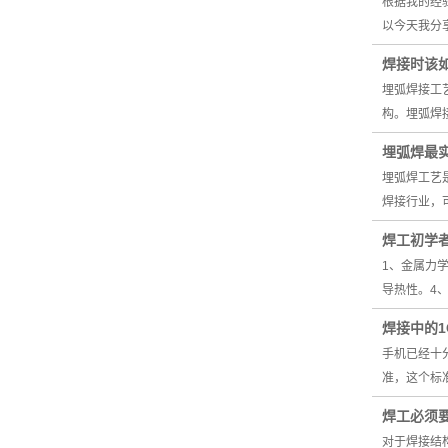
根据我的经
以今天我分
焊接时该如
埋弧焊接工
构。埋弧焊
埋弧焊最
埋弧焊工艺
焊接行业，
焊工初学
1、金属力
导热性。4
焊接中的1
手机已经十分
准，这个标
焊工必须
对于焊接结