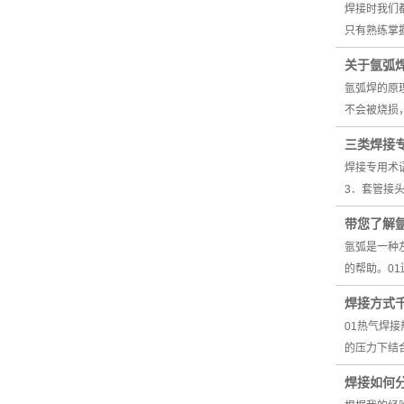
焊接时我们
只有熟练掌
关于氩弧
氩弧焊的原
不会被烧损
三类焊接
焊接专用术
3．套管接
带您了解
氩弧是一种
的帮助。0
焊接方式
01热气焊
的压力下结
焊接如何