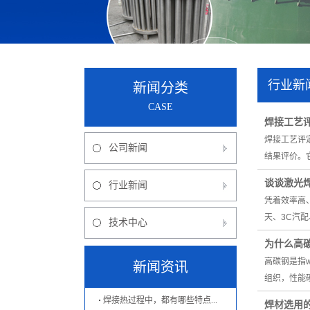
行业新
新闻分类
CASE
焊接工艺
焊接工艺评
公司新闻
结果评价。
谈谈激光
行业新闻
凭着效率高
天、3C汽
技术中心
为什么高
高碳钢是指
新闻资讯
组织，性能
焊接热过程中，都有哪些特点...
焊材选用