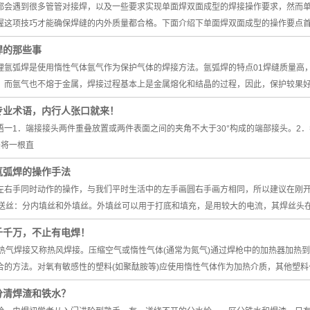
都会遇到很多管管对接焊，以及一些要求实现单面焊双面成型的焊接操作要求，然而
握这项技巧才能确保焊缝的内外质量都合格。下面介绍下单面焊双面成型的操作要点
焊的那些事
理氩弧焊是使用惰性气体氩气作为保护气体的焊接方法。氩弧焊的特点01焊缝质量高
，而氩气也不熔于金属，焊接过程基本上是金属熔化和结晶的过程，因此，保护较果
专业术语，内行人张口就来！
语一1．端接接头两件重叠放置或两件表面之间的夹角不大于30°构成的端部接头。2
头将一根直
氩弧焊的操作手法
左右手同时动作的操作，与我们平时生活中的左手画圆右手画方相同，所以建议在刚
1送丝：分内填丝和外填丝。外填丝可以用于打底和填充，是用较大的电流，其焊丝头
千千万，不止有电焊！
接热气焊接又称热风焊接。压缩空气或惰性气体(通常为氮气)通过焊枪中的加热器加热
合的方法。对氧有敏感性的塑料(如聚酞胺等)应使用惰性气体作为加热介质，其他塑料
分清焊渣和铁水？